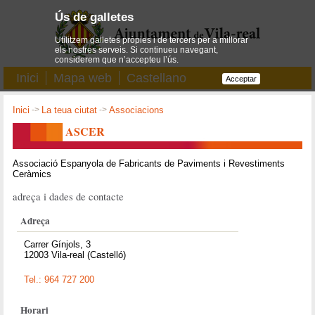
Ús de galletes
Utilitzem galletes pròpies i de tercers per a millorar
els nostres serveis. Si continueu navegant,
considerem que n’accepteu l’ús.
Inici
Mapa web
Castellano
Acceptar
Inici
->
La teua ciutat
->
Associacions
ASCER
Associació Espanyola de Fabricants de Paviments i Revestiments
Ceràmics
adreça i dades de contacte
Adreça
Carrer Gínjols, 3
12003 Vila-real (Castelló)
Tel.: 964 727 200
Horari