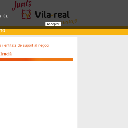
 l’ús.
Acceptar
ano
i entitats de suport al negoci
lencià