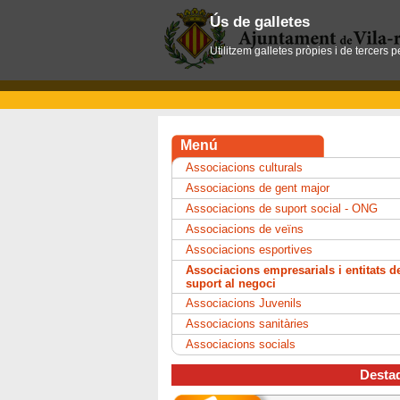
Ús de galletes
Utilitzem galletes pròpies i de tercers 
Menú
Associacions culturals
Associacions de gent major
Associacions de suport social - ONG
Associacions de veïns
Associacions esportives
Associacions empresarials i entitats d
suport al negoci
Associacions Juvenils
Associacions sanitàries
Associacions socials
Desta