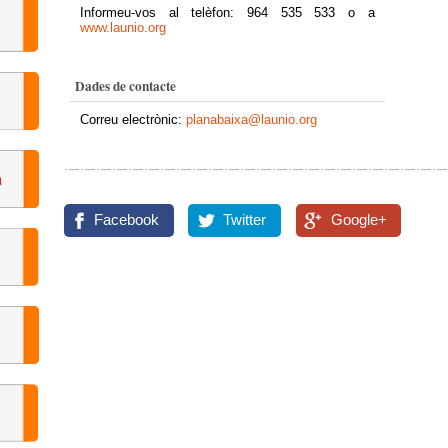
Informeu-vos al telèfon: 964 535 533 o a
www.launio.org
Dades de contacte
Correu electrònic:
planabaixa@launio.org
Facebook
Twitter
Google+