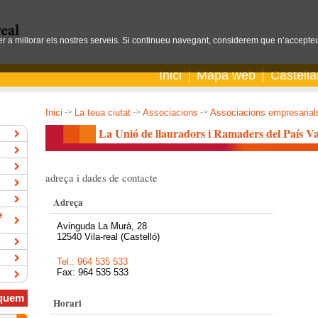
per a millorar els nostres serveis. Si continueu navegant, considerem que n’accepteu
Inici
Mapa web
Castell
Inici
->
La teua ciutat
->
Associacions
->
Associacions empresarials 
La Unió de llauradors i Ramaders del País Va
adreça i dades de contacte
Adreça
e
Avinguda La Murà, 28
12540 Vila-real (Castelló)
Tel.: 964 535 533
Fax: 964 535 533
quem
Horari