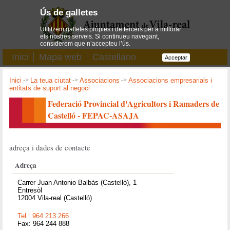
Ús de galletes
Utilitzem galletes pròpies i de tercers per a millorar
els nostres serveis. Si continueu navegant,
considerem que n’accepteu l’ús.
Inici
Mapa web
Castellano
Acceptar
Inici
->
La teua ciutat
->
Associacions
->
Associacions empresarials i
entitats de suport al negoci
Federació Provincial d'Agricultors i Ramaders de
Castelló - FEPAC-ASAJA
adreça i dades de contacte
Adreça
Carrer Juan Antonio Balbás (Castelló), 1
Entresòl
12004 Vila-real (Castelló)
Tel.: 964 213 266
Fax: 964 244 888