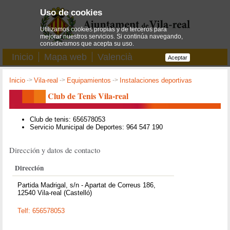
Uso de cookies
Utilizamos cookies propias y de terceros para
mejorar nuestros servicios. Si continúa navegando,
consideramos que acepta su uso.
Inicio
Mapa web
Valencià
Aceptar
Inicio
->
Vila-real
->
Equipamientos
->
Instalaciones deportivas
Club de Tenis Vila-real
Club de tenis: 656578053
Servicio Municipal de Deportes: 964 547 190
Dirección y datos de contacto
Dirección
Partida Madrigal, s/n - Apartat de Correus 186,
12540 Vila-real (Castelló)
Telf: 656578053