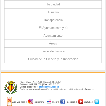
Tu ciudad
Turismo
Transparencia
El Ayuntamiento y tú
Ayuntamiento
Áreas
Sede electrónica
Ciudad de la Ciencia y la Innovación
Plaça Major s/n. 12540 Vila-real (Castelló)
Teléfono: 964 547 000 | Fax: 964 547 032
Correo electrónico:
atencio@vila-real.es
Envío de puesta a disposición de notificaciones: notificaciones@vila-real.es
App Vila-real
Instagram
Flickr
Facebook
Youtube