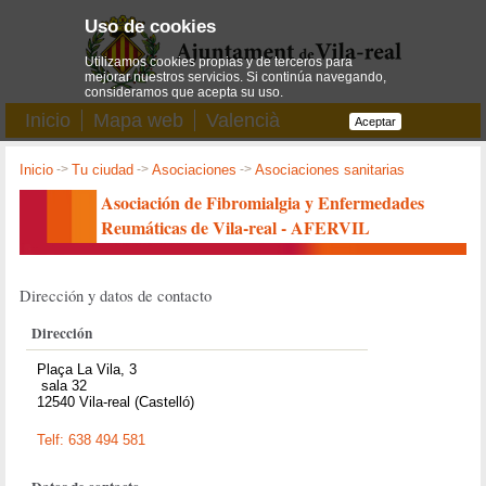
Uso de cookies
Utilizamos cookies propias y de terceros para
mejorar nuestros servicios. Si continúa navegando,
consideramos que acepta su uso.
Inicio
Mapa web
Valencià
Aceptar
Inicio
->
Tu ciudad
->
Asociaciones
->
Asociaciones sanitarias
Asociación de Fibromialgia y Enfermedades
Reumáticas de Vila-real - AFERVIL
Dirección y datos de contacto
Dirección
Plaça La Vila, 3
sala 32
12540 Vila-real (Castelló)
Telf: 638 494 581