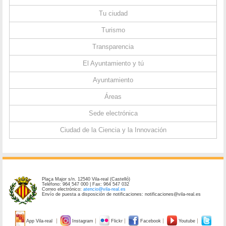
Tu ciudad
Turismo
Transparencia
El Ayuntamiento y tú
Ayuntamiento
Áreas
Sede electrónica
Ciudad de la Ciencia y la Innovación
Plaça Major s/n. 12540 Vila-real (Castelló)
Teléfono: 964 547 000 | Fax: 964 547 032
Correo electrónico:
atencio@vila-real.es
Envío de puesta a disposición de notificaciones: notificaciones@vila-real.es
App Vila-real
Instagram
Flickr
Facebook
Youtube