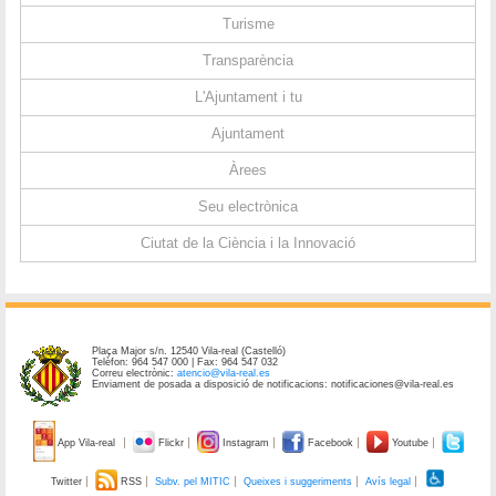
Turisme
Transparència
L'Ajuntament i tu
Ajuntament
Àrees
Seu electrònica
Ciutat de la Ciència i la Innovació
Plaça Major s/n. 12540 Vila-real (Castelló)
Telèfon: 964 547 000 | Fax: 964 547 032
Correu electrònic:
atencio@vila-real.es
Enviament de posada a disposició de notificacions: notificaciones@vila-real.es
App Vila-real
Flickr
Instagram
Facebook
Youtube
Twitter
RSS
Subv. pel MITIC
Queixes i suggeriments
Avís legal