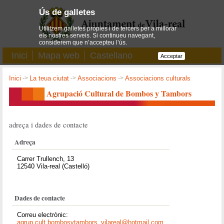
Ús de galletes
Utilitzem galletes pròpies i de tercers per a millorar
els nostres serveis. Si continueu navegant,
considerem que n’accepteu l’ús.
Inici
Mapa web
Castellano
Acceptar
Inici
->
La teua ciutat
->
Associacions
->
Associacions culturals
Agrupació Cultural de Bombos y Tambors
adreça i dades de contacte
Adreça
Carrer Trullench, 13
12540 Vila-real (Castelló)
Dades de contacte
Correu electrònic:
agrup.cult.bombosytambors_vilareal@hotmail.com