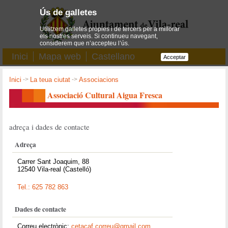
Ús de galletes
Utilitzem galletes pròpies i de tercers per a millorar
els nostres serveis. Si continueu navegant,
considerem que n’accepteu l’ús.
Inici
Mapa web
Castellano
Acceptar
Inici
->
La teua ciutat
->
Associacions
Associació Cultural Aigua Fresca
adreça i dades de contacte
Adreça
Carrer Sant Joaquim, 88
12540 Vila-real (Castelló)
Tel.: 625 782 863
Dades de contacte
Correu electrònic:
cetacaf.correu@gmail.com