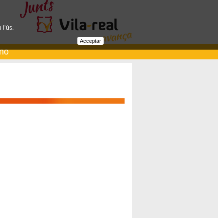
 l’ús.
Acceptar
ano