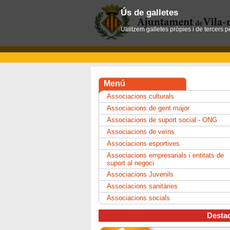
Ús de galletes
Utilitzem galletes pròpies i de tercers 
Menú
Associacions culturals
Associacions de gent major
Associacions de suport social - ONG
Associacions de veïns
Associacions esportives
Associacions empresarials i entitats de
suport al negoci
Associacions Juvenils
Associacions sanitàries
Associacions socials
Desta