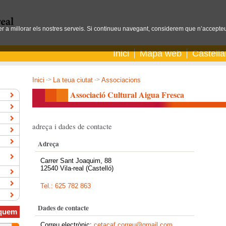
per a millorar els nostres serveis. Si continueu navegant, considerem que n’accepteu
Inici
Mapa web
Castell
Inici
->
La teua ciutat
->
Associacions
Associació Cultural Aigua Fresca
adreça i dades de contacte
Adreça
Carrer Sant Joaquim, 88
12540 Vila-real (Castelló)
Tel.: 625 782 863
Dades de contacte
quem
Correu electrònic:
cetacaf.correu@gmail.com