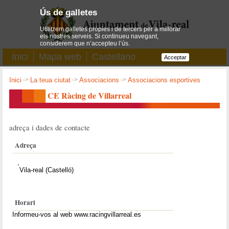
Ús de galletes
Utilitzem galletes pròpies i de tercers per a millorar
els nostres serveis. Si continueu navegant,
considerem que n’accepteu l’ús.
Inici
Mapa web
Castellano
Acceptar
Inici
->
La teua ciutat
->
Associacions
->
Associacions esportives
CE Ràcing de Villarreal
adreça i dades de contacte
Adreça
,
Vila-real (Castelló)
Horari
Informeu-vos al web www.racingvillarreal.es