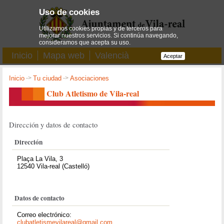
Uso de cookies
Utilizamos cookies propias y de terceros para
mejorar nuestros servicios. Si continúa navegando,
consideramos que acepta su uso.
Inicio
Mapa web
Valencià
Aceptar
Inicio
->
Tu ciudad
->
Asociaciones
Club Atletismo de Vila-real
Dirección y datos de contacto
Dirección
Plaça La Vila, 3
12540 Vila-real (Castelló)
Datos de contacto
Correo electrónico:
clubatletismevilareal@gmail.com