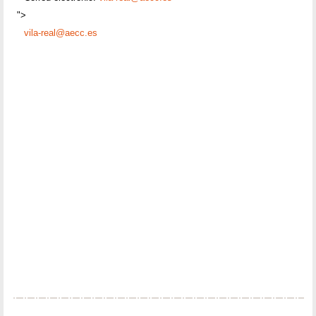
">
vila-real@aecc.es