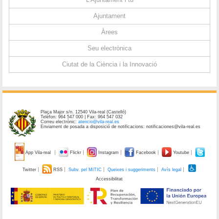
Ajuntament
Àrees
Seu electrònica
Ciutat de la Ciència i la Innovació
Plaça Major s/n. 12540 Vila-real (Castelló)
Telèfon: 964 547 000 | Fax: 964 547 032
Correu electrònic:
atencio@vila-real.es
Enviament de posada a disposició de notificacions: notificaciones@vila-real.es
App Vila-real
Flickr
Instagram
Facebook
Youtube
Twitter
RSS
Subv. pel MITIC
Queixes i suggeriments
Avís legal
Accessibilitat