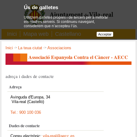
Ús de galletes
Utilitzem galletes pròpies i de tercers per a millorar
els nostres serveis. Si continueu navegant,
considerem que n’accepteu l’ús.
Inici
Mapa web
Castellano
Acceptar
Inici
->
La teua ciutat
->
Associacions
Associació Espanyola Contra el Càncer - AECC
adreça i dades de contacte
Adreça
Avinguda d'Europa, 34
Vila-real (Castelló)
Tel.: 900 100 036
Dades de contacte
Correu electrònic:
vila-real@aecc.es