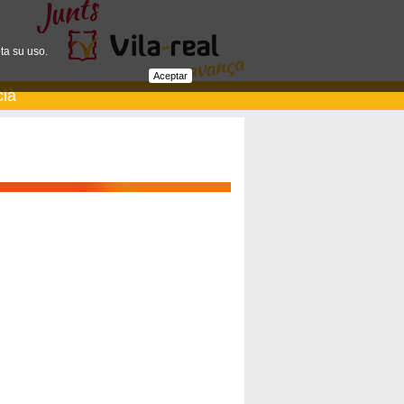
ta su uso.
Aceptar
cià