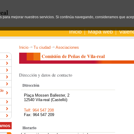
os para mejorar nuestros servicios. Si continúa navegando, consideramos que acep
Inicio
Mapa web
Valen
Inicio
->
Tu ciudad
->
Asociaciones
Comisión de Peñas de Vila-real
Dirección y datos de contacto
Dirección
de
Plaça Mossen Ballester, 2
12540 Vila-real (Castelló)
Telf: 964 547 208
Fax: 964 547 209
amos
Horario