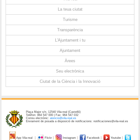
La teua ciutat
Turisme
Transparència
L'Ajuntament i tu
Ajuntament
Àrees
Seu electrònica
Ciutat de la Ciència i la Innovació
Plaça Major s/n. 12540 Vila-real (Castelló)
Telèfon: 964 547 000 | Fax: 964 547 032
Correu electrònic:
atencio@vila-real.es
Enviament de posada a disposició de notificacions: notificaciones@vila-real.es
App Vila-real
Flickr
Instagram
Facebook
Youtube