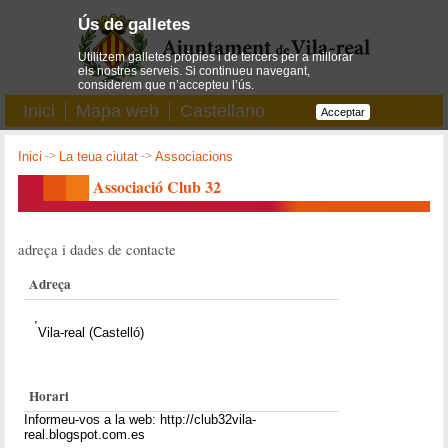
Ús de galletes
Utilitzem galletes pròpies i de tercers per a millorar
els nostres serveis. Si continueu navegant,
considerem que n’accepteu l’ús.
Inici
Mapa web
Castellano
Acceptar
Inici
->
La teua ciutat
->
Associacions
Associació Club 32
adreça i dades de contacte
Adreça
,
Vila-real (Castelló)
Horari
Informeu-vos a la web: http://club32vila-
real.blogspot.com.es