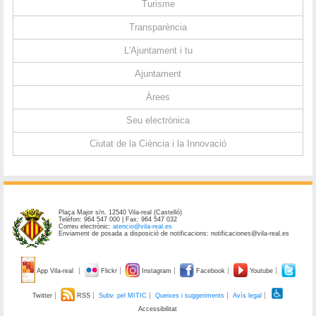
Turisme
Transparència
L'Ajuntament i tu
Ajuntament
Àrees
Seu electrònica
Ciutat de la Ciència i la Innovació
Plaça Major s/n. 12540 Vila-real (Castelló)
Telèfon: 964 547 000 | Fax: 964 547 032
Correu electrònic:
atencio@vila-real.es
Enviament de posada a disposició de notificacions: notificaciones@vila-real.es
App Vila-real
Flickr
Instagram
Facebook
Youtube
Twitter
RSS
Subv. pel MITIC
Queixes i suggeriments
Avís legal
Accessibilitat