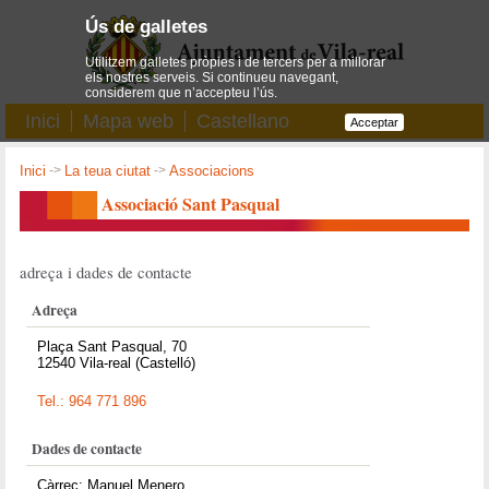
Ús de galletes
Utilitzem galletes pròpies i de tercers per a millorar
els nostres serveis. Si continueu navegant,
considerem que n’accepteu l’ús.
Inici
Mapa web
Castellano
Acceptar
Inici
->
La teua ciutat
->
Associacions
Associació Sant Pasqual
adreça i dades de contacte
Adreça
Plaça Sant Pasqual, 70
12540 Vila-real (Castelló)
Tel.: 964 771 896
Dades de contacte
Càrrec: Manuel Menero