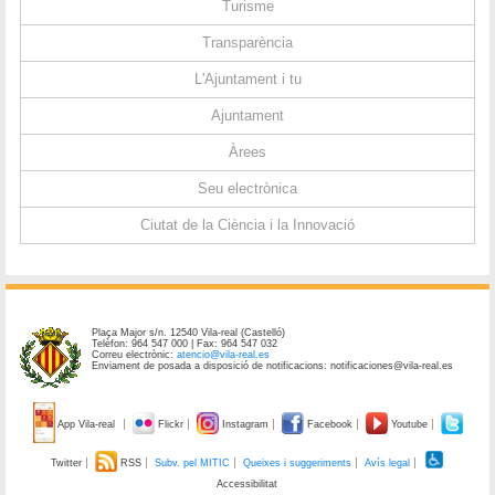
Turisme
Transparència
L'Ajuntament i tu
Ajuntament
Àrees
Seu electrònica
Ciutat de la Ciència i la Innovació
Plaça Major s/n. 12540 Vila-real (Castelló)
Telèfon: 964 547 000 | Fax: 964 547 032
Correu electrònic:
atencio@vila-real.es
Enviament de posada a disposició de notificacions: notificaciones@vila-real.es
App Vila-real
Flickr
Instagram
Facebook
Youtube
Twitter
RSS
Subv. pel MITIC
Queixes i suggeriments
Avís legal
Accessibilitat