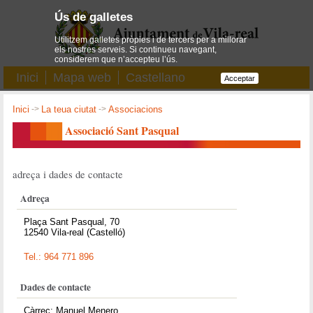
Ús de galletes
Utilitzem galletes pròpies i de tercers per a millorar
els nostres serveis. Si continueu navegant,
considerem que n’accepteu l’ús.
Inici
Mapa web
Castellano
Acceptar
Inici
->
La teua ciutat
->
Associacions
Associació Sant Pasqual
adreça i dades de contacte
Adreça
Plaça Sant Pasqual, 70
12540 Vila-real (Castelló)
Tel.: 964 771 896
Dades de contacte
Càrrec: Manuel Menero