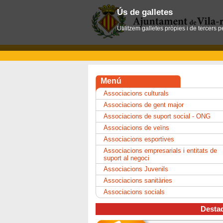
Ús de galletes
Utilitzem galletes pròpies i de tercers 
Menú
Associacions culturals
Associacions de gent major
Associacions de suport social - ONG
Associacions de veïns
Associacions esportives
Associacions empresarials i entitats de
suport al negoci
Associacions Juvenils
Associacions sanitàries
Associacions socials
Desta