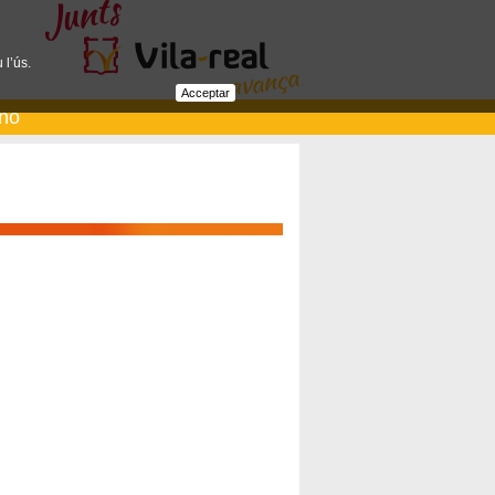
 l’ús.
Acceptar
ano