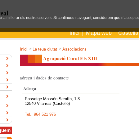
per a millorar els nostres serveis. Si continueu navegant, considerem que n’accepteu
Inici
Mapa web
Castell
Inici
->
La teua ciutat
->
Associacions
Agrupació Coral Els XIII
adreça i dades de contacte
Adreça
Passatge Mossén Serafín, 1-3
12540 Vila-real (Castelló)
Tel.: 964 521 976
quem