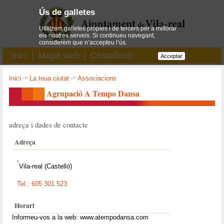
Ús de galletes
Utilitzem galletes pròpies i de tercers per a millorar
els nostres serveis. Si continueu navegant,
considerem que n’accepteu l’ús.
Inici
Mapa web
Castellano
Acceptar
Inici
->
La teua ciutat
->
Associacions
Agrupació A Tempo Dansa
adreça i dades de contacte
Adreça
,
Vila-real (Castelló)
Tel.: 605 301 523
Horari
Informeu-vos a la web: www.atempodansa.com