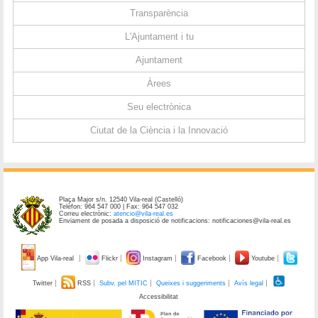
Transparència
L'Ajuntament i tu
Ajuntament
Àrees
Seu electrònica
Ciutat de la Ciència i la Innovació
Plaça Major s/n. 12540 Vila-real (Castelló)
Telèfon: 964 547 000 | Fax: 964 547 032
Correu electrònic:
atencio@vila-real.es
Enviament de posada a disposició de notificacions: notificaciones@vila-real.es
App Vila-real
Flickr
Instagram
Facebook
Youtube
Twitter
RSS
Subv. pel MITIC
Queixes i suggeriments
Avís legal
Accessibilitat