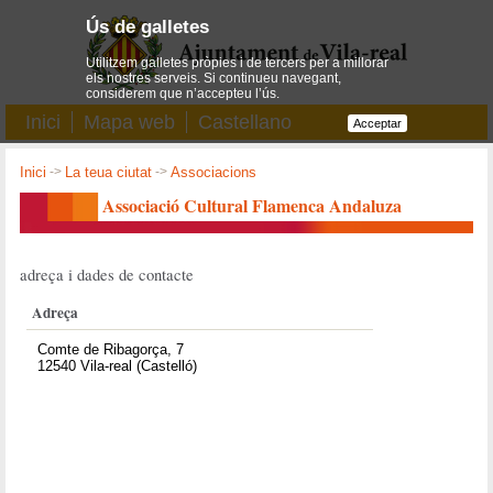
Ús de galletes
Utilitzem galletes pròpies i de tercers per a millorar
els nostres serveis. Si continueu navegant,
considerem que n’accepteu l’ús.
Inici
Mapa web
Castellano
Acceptar
Inici
->
La teua ciutat
->
Associacions
Associació Cultural Flamenca Andaluza
adreça i dades de contacte
Adreça
Comte de Ribagorça, 7
12540 Vila-real (Castelló)