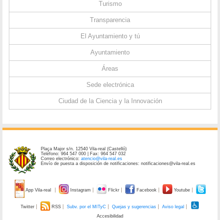
Turismo
Transparencia
El Ayuntamiento y tú
Ayuntamiento
Áreas
Sede electrónica
Ciudad de la Ciencia y la Innovación
Plaça Major s/n. 12540 Vila-real (Castelló)
Teléfono: 964 547 000 | Fax: 964 547 032
Correo electrónico:
atencio@vila-real.es
Envío de puesta a disposición de notificaciones: notificaciones@vila-real.es
App Vila-real
Instagram
Flickr
Facebook
Youtube
Twitter
RSS
Subv. por el MITyC
Quejas y sugerencias
Aviso legal
Accesibilidad