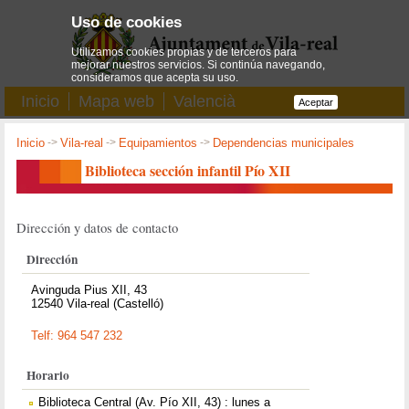
Uso de cookies
Utilizamos cookies propias y de terceros para
mejorar nuestros servicios. Si continúa navegando,
consideramos que acepta su uso.
Inicio
Mapa web
Valencià
Aceptar
Inicio
->
Vila-real
->
Equipamientos
->
Dependencias municipales
Biblioteca sección infantil Pío XII
Dirección y datos de contacto
Dirección
Avinguda Pius XII, 43
12540 Vila-real (Castelló)
Telf: 964 547 232
Horario
Biblioteca Central (Av. Pío XII, 43) : lunes a