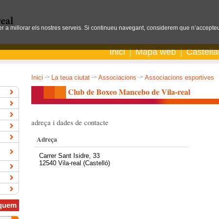
per a millorar els nostres serveis. Si continueu navegant, considerem que n’accepteu
Inici
Mapa web
Castell
Inici
->
La teua ciutat
->
Associacions
->
Associacions esportives
Club de Boxeo Mancebo de Vila-real
adreça i dades de contacte
Adreça
Carrer Sant Isidre, 33
12540 Vila-real (Castelló)
quem