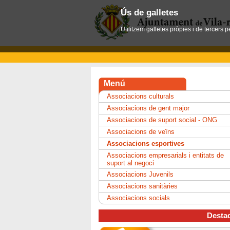
Ús de galletes
Utilitzem galletes pròpies i de tercers 
Menú
Associacions culturals
Associacions de gent major
Associacions de suport social - ONG
Associacions de veïns
Associacions esportives
Associacions empresarials i entitats de
suport al negoci
Associacions Juvenils
Associacions sanitàries
Associacions socials
Desta