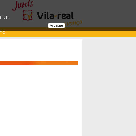
 l’ús.
Acceptar
ano