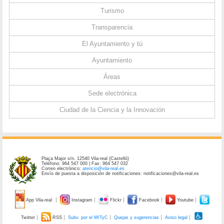
Turismo
Transparencia
El Ayuntamiento y tú
Ayuntamiento
Áreas
Sede electrónica
Ciudad de la Ciencia y la Innovación
Plaça Major s/n. 12540 Vila-real (Castelló)
Teléfono: 964 547 000 | Fax: 964 547 032
Correo electrónico:
atencio@vila-real.es
Envío de puesta a disposición de notificaciones: notificaciones@vila-real.es
App Vila-real
Instagram
Flickr
Facebook
Youtube
Twitter
RSS
Subv. por el MITyC
Quejas y sugerencias
Aviso legal