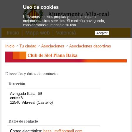
Uso de cookies
Utilizamos cookies propias y de terceros para
mejorar nuestros servicios. Si continúa navegando,
consideramos que acepta su uso.
Inicio
Mapa web
Valencià
Aceptar
Inicio
->
Tu ciudad
->
Asociaciones
->
Asociaciones deportivas
Club de Slot Plana Baixa
Dirección y datos de contacto
Dirección
Avinguda Italia, 69
entresòl
12540 Vila-real (Castelló)
Datos de contacto
Correo electrónico:
bass_lm@hotmail.com