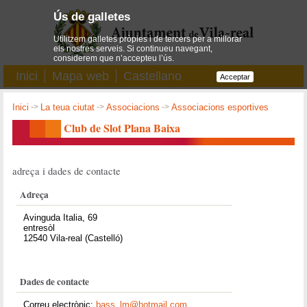
Ús de galletes
Utilitzem galletes pròpies i de tercers per a millorar
els nostres serveis. Si continueu navegant,
considerem que n’accepteu l’ús.
Inici
Mapa web
Castellano
Acceptar
Inici
->
La teua ciutat
->
Associacions
->
Associacions esportives
Club de Slot Plana Baixa
adreça i dades de contacte
Adreça
Avinguda Italia, 69
entresòl
12540 Vila-real (Castelló)
Dades de contacte
Correu electrònic:
bass_lm@hotmail.com