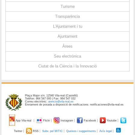
Turisme
Transparència
L'Ajuntament i tu
Ajuntament
Àrees
Seu electrònica
Ciutat de la Ciència i la Innovació
Plaça Major s/n. 12540 Vila-real (Castelló)
Telèfon: 964 547 000 | Fax: 964 547 032
Correu electrònic:
atencio@vila-real.es
Enviament de posada a disposició de notificacions: notificaciones@vila-real.es
App Vila-real
Flickr
Instagram
Facebook
Youtube
Twitter
RSS
Subv. pel MITIC
Queixes i suggeriments
Avís legal