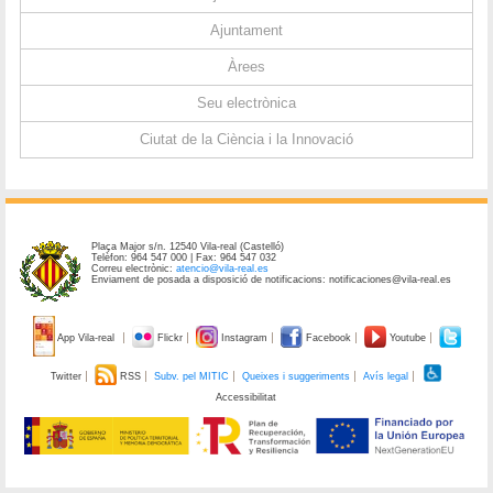
Ajuntament
Àrees
Seu electrònica
Ciutat de la Ciència i la Innovació
Plaça Major s/n. 12540 Vila-real (Castelló)
Telèfon: 964 547 000 | Fax: 964 547 032
Correu electrònic:
atencio@vila-real.es
Enviament de posada a disposició de notificacions: notificaciones@vila-real.es
App Vila-real
Flickr
Instagram
Facebook
Youtube
Twitter
RSS
Subv. pel MITIC
Queixes i suggeriments
Avís legal
Accessibilitat