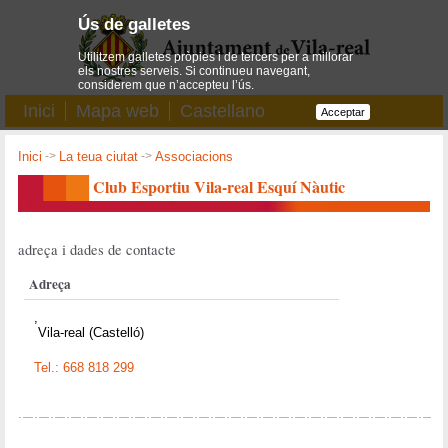
Ús de galletes
Utilitzem galletes pròpies i de tercers per a millorar
els nostres serveis. Si continueu navegant,
considerem que n’accepteu l’ús.
Inici
Mapa web
Castellano
Acceptar
Inici
->
La teua ciutat
->
Associacions
Club Esportiu Vila-real Esquí Nàutic
adreça i dades de contacte
Adreça
,
Vila-real (Castelló)
Tel.: 668 818 299