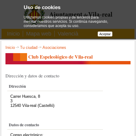
Uso de cookies
Utilizamos cookies propias y de terceros para
mejorar nuestros servicios. Si continúa navegando,
consideramos que acepta su uso.
Inicio
Mapa web
Valencià
Aceptar
Inicio
->
Tu ciudad
->
Asociaciones
Club Espeleológico de Vila-real
Dirección y datos de contacto
Dirección
Carrer Huesca, 8
3
12540 Vila-real (Castelló)
Datos de contacto
Correo electrónico: