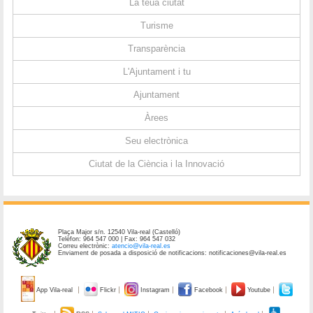
La teua ciutat
Turisme
Transparència
L'Ajuntament i tu
Ajuntament
Àrees
Seu electrònica
Ciutat de la Ciència i la Innovació
Plaça Major s/n. 12540 Vila-real (Castelló)
Telèfon: 964 547 000 | Fax: 964 547 032
Correu electrònic:
atencio@vila-real.es
Enviament de posada a disposició de notificacions: notificaciones@vila-real.es
App Vila-real
Flickr
Instagram
Facebook
Youtube