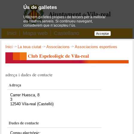
Ús de galletes
Utilitzem galletes pròpies i de tercers per a millorar
els nostres serveis. Si continueu navegant,
considerem que n’accepteu l’ús.
Inici
Mapa web
Castellano
Acceptar
Inici
->
La teua ciutat
->
Associacions
->
Associacions esportives
Club Espeleològic de Vila-real
adreça i dades de contacte
Adreça
Carrer Huesca, 8
3
12540 Vila-real (Castelló)
Dades de contacte
Correu electrònic: