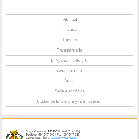
Vila-real
Tu ciudad
Turismo
Transparencia
El Ayuntamiento y tú
Ayuntamiento
Áreas
Sede electrónica
Ciudad de la Ciencia y la Innovación
Plaça Major s/n. 12540 Vila-real (Castelló)
Teléfono: 964 547 000 | Fax: 964 547 032
Correo electrónico:
atencio@vila-real.es