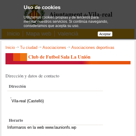
Uso de cookies
Utilizamos cookies propias y de terceros para
mejorar nuestros servicios. Si continúa navegando,
consideramos que acepta su uso.
Inicio
Mapa web
Valencià
Aceptar
Inicio
->
Tu ciudad
->
Asociaciones
->
Asociaciones deportivas
Club de Futbol Sala La Unión
Dirección y datos de contacto
Dirección
,
Vila-real (Castelló)
Horario
Informaros en la web www.launionfs.wp