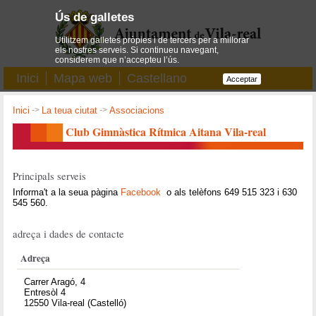
Ús de galletes
Utilitzem galletes pròpies i de tercers per a millorar
els nostres serveis. Si continueu navegant,
considerem que n’accepteu l’ús.
Inici
Mapa web
Castellano
Acceptar
Inici
->
La teua ciutat
->
Associacions
Club Gimnàstica Rítmica Aitana Vila-real
Principals serveis
Informa't a la seua pàgina
Facebook
o als telèfons 649 515 323 i 630
545 560.
adreça i dades de contacte
Adreça
Carrer Aragó, 4
Entresòl 4
12550 Vila-real (Castelló)