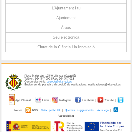
L'Ajuntament i tu
Ajuntament
Àrees
Seu electrònica
Ciutat de la Ciència i la Innovació
Plaça Major s/n. 12540 Vila-real (Castelló)
Telèfon: 964 547 000 | Fax: 964 547 032
Correu electrònic:
atencio@vila-real.es
Enviament de posada a disposició de notificacions: notificaciones@vila-real.es
App Vila-real
Flickr
Instagram
Facebook
Youtube
Twitter
RSS
Subv. pel MITIC
Queixes i suggeriments
Avís legal
Accessibilitat