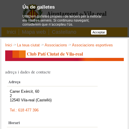
Ús de galletes
Utilitzem galletes pròpies i de tercers per a millorar
els nostres serveis. Si continueu navegant,
considerem que n’accepteu l’ús.
Inici
Mapa web
Castellano
Acceptar
Inici
->
La teua ciutat
->
Associacions
->
Associacions esportives
Club Patí Ciutat de Vila-real
adreça i dades de contacte
Adreça
Carrer Exèrcit, 60
2
12540 Vila-real (Castelló)
Tel.: 618 477 396
Horari