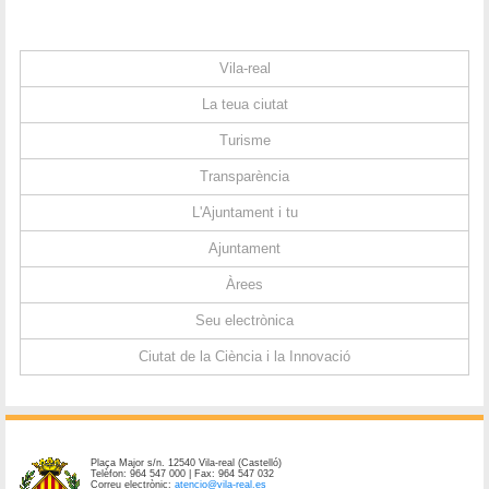
Vila-real
La teua ciutat
Turisme
Transparència
L'Ajuntament i tu
Ajuntament
Àrees
Seu electrònica
Ciutat de la Ciència i la Innovació
Plaça Major s/n. 12540 Vila-real (Castelló)
Telèfon: 964 547 000 | Fax: 964 547 032
Correu electrònic:
atencio@vila-real.es