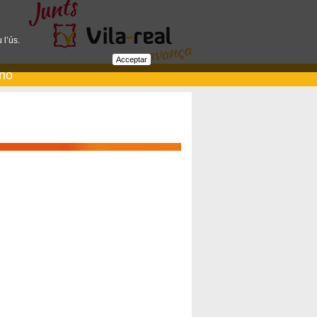
 l’ús.
Acceptar
ano