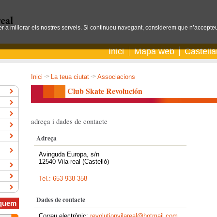
per a millorar els nostres serveis. Si continueu navegant, considerem que n’accepteu
Inici
Mapa web
Castell
Inici
->
La teua ciutat
->
Associacions
Club Skate Revolución
adreça i dades de contacte
Adreça
Avinguda Europa, s/n
12540 Vila-real (Castelló)
Tel.: 653 938 358
Dades de contacte
quem
Correu electrònic:
revolutionvilareal@hotmail.com