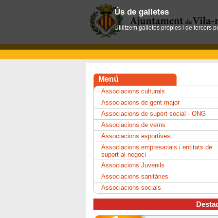
Ús de galletes
Utilitzem galletes pròpies i de tercers 
Menú
Associacions culturals
Associacions de gent major
Associacions de suport social - ONG
Associacions de veïns
Associacions esportives
Associacions empresarials i entitats de
suport al negoci
Associacions Juvenils
Associacions sanitàries
Associacions socials
Desta