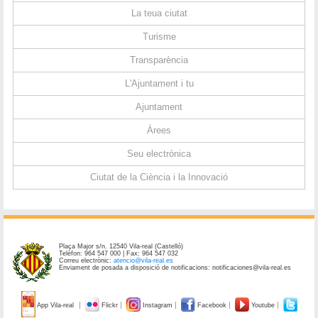
La teua ciutat
Turisme
Transparència
L'Ajuntament i tu
Ajuntament
Àrees
Seu electrònica
Ciutat de la Ciència i la Innovació
Plaça Major s/n. 12540 Vila-real (Castelló)
Telèfon: 964 547 000 | Fax: 964 547 032
Correu electrònic:
atencio@vila-real.es
Enviament de posada a disposició de notificacions: notificaciones@vila-real.es
App Vila-real
Flickr
Instagram
Facebook
Youtube