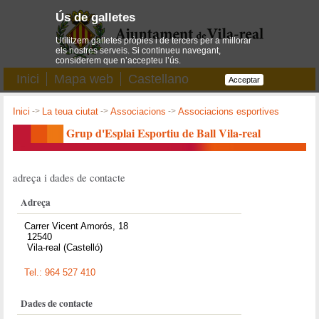
Ús de galletes
Utilitzem galletes pròpies i de tercers per a millorar
els nostres serveis. Si continueu navegant,
considerem que n’accepteu l’ús.
Inici
Mapa web
Castellano
Acceptar
Inici
->
La teua ciutat
->
Associacions
->
Associacions esportives
Grup d'Esplai Esportiu de Ball Vila-real
adreça i dades de contacte
Adreça
Carrer Vicent Amorós, 18
12540
Vila-real (Castelló)
Tel.: 964 527 410
Dades de contacte