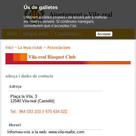
Ús de galletes
Utilitzem galletes pròpies i de tercers per a millorar
els nostres serveis. Si continueu navegant,
considerem que n’accepteu l’ús.
Inici
Mapa web
Castellano
Acceptar
Inici
->
La teua ciutat
->
Associacions
Vila-real Bàsquet Club
adreça i dades de contacte
Adreça
Plaça la Vila, 3
12540 Vila-real (Castelló)
Tel.: 964 033 103 // 670 634 022
Horari
Informeu-vos a la web: www.vila-realbc.com