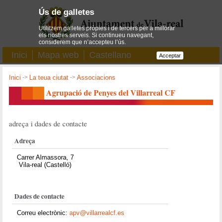
Ús de galletes
Utilitzem galletes pròpies i de tercers per a millorar
els nostres serveis. Si continueu navegant,
considerem que n’accepteu l’ús.
Inici
Mapa web
Castellano
Acceptar
Inici
->
La teua ciutat
->
Associacions
Agrupació de Penyes del Villarreal CF
adreça i dades de contacte
Adreça
Carrer Almassora, 7
Vila-real (Castelló)
Dades de contacte
Correu electrònic:
apv@villarrealcf.es