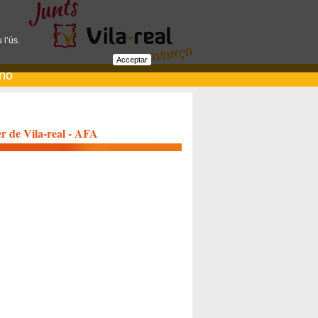
 l’ús.
Acceptar
ano
er de Vila-real - AFA