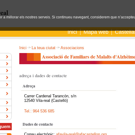
per a millorar els nostres serveis. Si continueu navegant, considerem que n’accepteu
Inici
Mapa web
Castell
Inici
->
La teua ciutat
->
Associacions
Associació de Familiars de Malalts d'Alzhèim
adreça i dades de contacte
Adreça
Carrer Cardenal Tarancón, s/n
12540 Vila-real (Castelló)
Tel.: 964 536 685
Dades de contacte
quem
Correu electrònic:
afavila-real@afacastellon.org