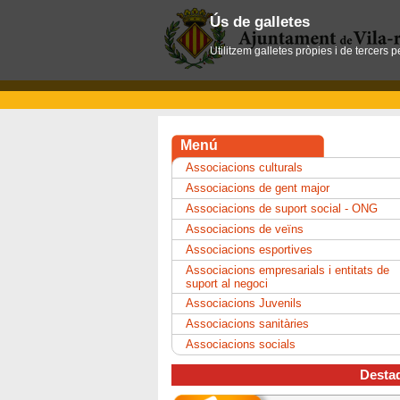
Ús de galletes
Utilitzem galletes pròpies i de tercers 
Menú
Associacions culturals
Associacions de gent major
Associacions de suport social - ONG
Associacions de veïns
Associacions esportives
Associacions empresarials i entitats de
suport al negoci
Associacions Juvenils
Associacions sanitàries
Associacions socials
Desta