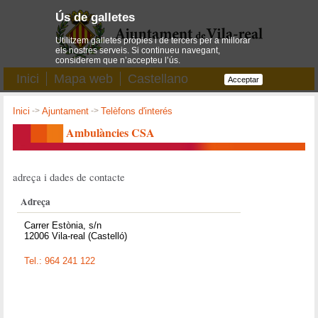
Ús de galletes
Utilitzem galletes pròpies i de tercers per a millorar
els nostres serveis. Si continueu navegant,
considerem que n’accepteu l’ús.
Inici
Mapa web
Castellano
Acceptar
Inici
->
Ajuntament
->
Telèfons d'interés
Ambulàncies CSA
adreça i dades de contacte
Adreça
Carrer Estònia, s/n
12006 Vila-real (Castelló)
Tel.: 964 241 122