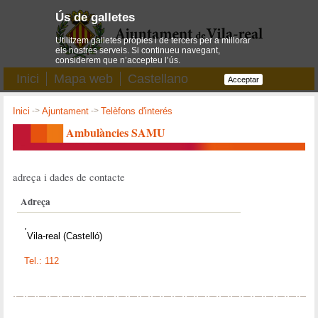
Ús de galletes
Utilitzem galletes pròpies i de tercers per a millorar
els nostres serveis. Si continueu navegant,
considerem que n’accepteu l’ús.
Inici
Mapa web
Castellano
Acceptar
Inici
->
Ajuntament
->
Telèfons d'interés
Ambulàncies SAMU
adreça i dades de contacte
Adreça
,
Vila-real (Castelló)
Tel.: 112