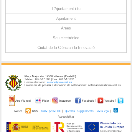
L'Ajuntament i tu
Ajuntament
Àrees
Seu electrònica
Ciutat de la Ciència i la Innovació
Plaça Major s/n. 12540 Vila-real (Castelló)
Telèfon: 964 547 000 | Fax: 964 547 032
Correu electrònic:
atencio@vila-real.es
Enviament de posada a disposició de notificacions: notificaciones@vila-real.es
App Vila-real
Flickr
Instagram
Facebook
Youtube
Twitter
RSS
Subv. pel MITIC
Queixes i suggeriments
Avís legal
Accessibilitat