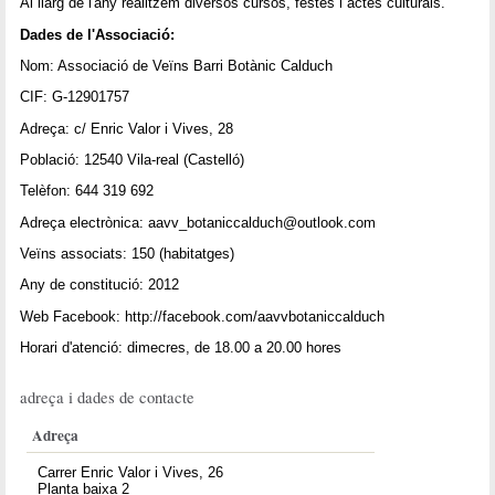
Al llarg de l'any realitzem diversos cursos, festes i actes culturals.
Dades de l'Associació:
Nom: Associació de Veïns Barri Botànic Calduch
CIF: G-12901757
Adreça: c/ Enric Valor i Vives, 28
Població: 12540 Vila-real (Castelló)
Telèfon: 644 319 692
Adreça electrònica: aavv_botaniccalduch@outlook.com
Veïns associats: 150 (habitatges)
Any de constitució: 2012
Web Facebook: http://facebook.com/aavvbotaniccalduch
Horari d'atenció: dimecres, de 18.00 a 20.00 hores
adreça i dades de contacte
Adreça
Carrer Enric Valor i Vives, 26
Planta baixa 2