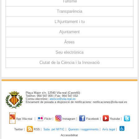
Turisme
Transparència
L'Ajuntament i tu
Ajuntament
Àrees
Seu electrònica
Ciutat de la Ciència i la Innovació
Plaça Major s/n. 12540 Vila-real (Castelló)
Telèfon: 964 547 000 | Fax: 964 547 032
Correu electrònic:
atencio@vila-real.es
Enviament de posada a disposició de notificacions: notificaciones@vila-real.es
App Vila-real
Flickr
Instagram
Facebook
Youtube
Twitter
RSS
Subv. pel MITIC
Queixes i suggeriments
Avís legal
Accessibilitat