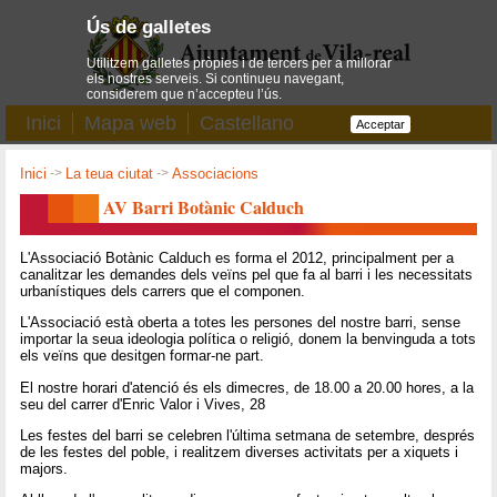
Ús de galletes
Utilitzem galletes pròpies i de tercers per a millorar
els nostres serveis. Si continueu navegant,
considerem que n’accepteu l’ús.
Inici
Mapa web
Castellano
Acceptar
Inici
->
La teua ciutat
->
Associacions
AV Barri Botànic Calduch
L'Associació Botànic Calduch es forma el 2012, principalment per a
canalitzar les demandes dels veïns pel que fa al barri i les necessitats
urbanístiques dels carrers que el componen.
L'Associació està oberta a totes les persones del nostre barri, sense
importar la seua ideologia política o religió, donem la benvinguda a tots
els veïns que desitgen formar-ne part.
El nostre horari d'atenció és els dimecres, de 18.00 a 20.00 hores, a la
seu del carrer d'Enric Valor i Vives, 28
Les festes del barri se celebren l'última setmana de setembre, després
de les festes del poble, i realitzem diverses activitats per a xiquets i
majors.