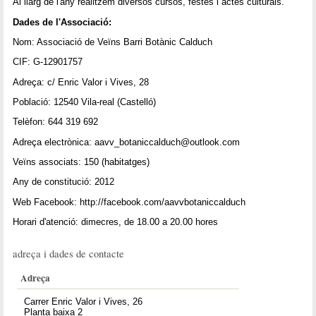
Al llarg de l'any realitzem diversos cursos, festes i actes culturals.
Dades de l'Associació:
Nom: Associació de Veïns Barri Botànic Calduch
CIF: G-12901757
Adreça: c/ Enric Valor i Vives, 28
Població: 12540 Vila-real (Castelló)
Telèfon: 644 319 692
Adreça electrònica: aavv_botaniccalduch@outlook.com
Veïns associats: 150 (habitatges)
Any de constitució: 2012
Web Facebook: http://facebook.com/aavvbotaniccalduch
Horari d'atenció: dimecres, de 18.00 a 20.00 hores
adreça i dades de contacte
Adreça
Carrer Enric Valor i Vives, 26
Planta baixa 2