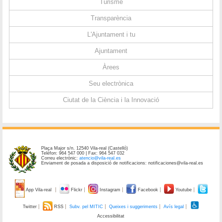
Turisme
Transparència
L'Ajuntament i tu
Ajuntament
Àrees
Seu electrònica
Ciutat de la Ciència i la Innovació
Plaça Major s/n. 12540 Vila-real (Castelló)
Telèfon: 964 547 000 | Fax: 964 547 032
Correu electrònic:
atencio@vila-real.es
Enviament de posada a disposició de notificacions: notificaciones@vila-real.es
App Vila-real
Flickr
Instagram
Facebook
Youtube
Twitter
RSS
Subv. pel MITIC
Queixes i suggeriments
Avís legal
Accessibilitat