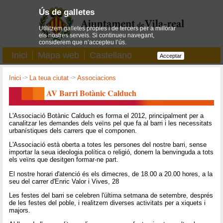
Ús de galletes
Utilitzem galletes pròpies i de tercers per a millorar
els nostres serveis. Si continueu navegant,
considerem que n’accepteu l’ús.
Inici
Mapa web
Castellano
Acceptar
Inici
->
La teua ciutat
->
Associacions
AV Barri Botànic Calduch
L'Associació Botànic Calduch es forma el 2012, principalment per a
canalitzar les demandes dels veïns pel que fa al barri i les necessitats
urbanístiques dels carrers que el componen.
L'Associació està oberta a totes les persones del nostre barri, sense
importar la seua ideologia política o religió, donem la benvinguda a tots
els veïns que desitgen formar-ne part.
El nostre horari d'atenció és els dimecres, de 18.00 a 20.00 hores, a la
seu del carrer d'Enric Valor i Vives, 28
Les festes del barri se celebren l'última setmana de setembre, després
de les festes del poble, i realitzem diverses activitats per a xiquets i
majors.