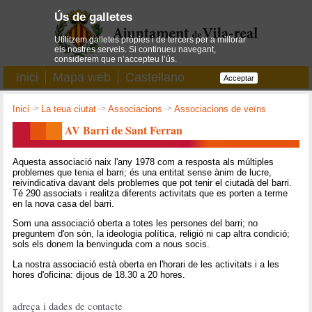
Ús de galletes
Utilitzem galletes pròpies i de tercers per a millorar
els nostres serveis. Si continueu navegant,
considerem que n’accepteu l’ús.
Inici
Mapa web
Castellano
Acceptar
Inici
->
La teua ciutat
->
Associacions
->
Associacions de veïns
AV Barri de Sant Ferran
Aquesta associació naix l'any 1978 com a resposta als múltiples
problemes que tenia el barri; és una entitat sense ànim de lucre,
reivindicativa davant dels problemes que pot tenir el ciutadà del barri.
Té 290 associats i realitza diferents activitats que es porten a terme
en la nova casa del barri.
Som una associació oberta a totes les persones del barri; no
preguntem d'on són, la ideologia política, religió ni cap altra condició;
sols els donem la benvinguda com a nous socis.
La nostra associació està oberta en l'horari de les activitats i a les
hores d'oficina: dijous de 18.30 a 20 hores.
adreça i dades de contacte