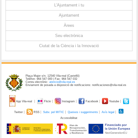
L'Ajuntament i tu
Ajuntament
Àrees
Seu electrònica
Ciutat de la Ciència i la Innovació
Plaça Major s/n. 12540 Vila-real (Castelló)
Telèfon: 964 547 000 | Fax: 964 547 032
Correu electrònic:
atencio@vila-real.es
Enviament de posada a disposició de notificacions: notificaciones@vila-real.es
App Vila-real
Flickr
Instagram
Facebook
Youtube
Twitter
RSS
Subv. pel MITIC
Queixes i suggeriments
Avís legal
Accessibilitat