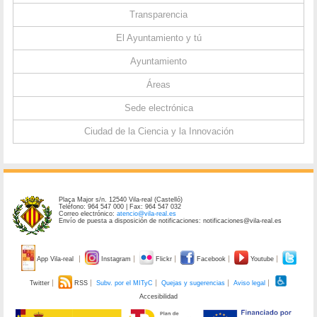
Transparencia
El Ayuntamiento y tú
Ayuntamiento
Áreas
Sede electrónica
Ciudad de la Ciencia y la Innovación
Plaça Major s/n. 12540 Vila-real (Castelló)
Teléfono: 964 547 000 | Fax: 964 547 032
Correo electrónico:
atencio@vila-real.es
Envío de puesta a disposición de notificaciones: notificaciones@vila-real.es
App Vila-real
Instagram
Flickr
Facebook
Youtube
Twitter
RSS
Subv. por el MITyC
Quejas y sugerencias
Aviso legal
Accesibilidad