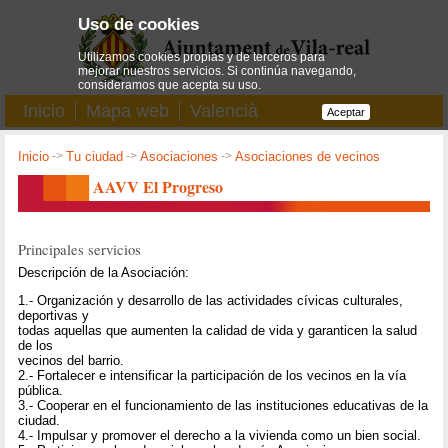
Uso de cookies
Utilizamos cookies propias y de terceros para
mejorar nuestros servicios. Si continúa navegando,
consideramos que acepta su uso.
Inicio
Mapa web
Valencià
Aceptar
Inicio
->
Tu ciudad
->
Asociaciones
->
Asociaciones de vecinos
AAVV El Progreso
Principales servicios
Descripción de la Asociación:
1.- Organización y desarrollo de las actividades cívicas culturales,
deportivas y
todas aquellas que aumenten la calidad de vida y garanticen la salud
de los
vecinos del barrio.
2.- Fortalecer e intensificar la participación de los vecinos en la vía
pública.
3.- Cooperar en el funcionamiento de las instituciones educativas de la
ciudad.
4.- Impulsar y promover el derecho a la vivienda como un bien social.