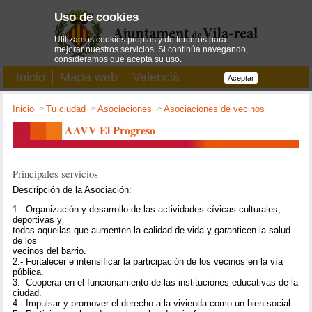
Uso de cookies
Utilizamos cookies propias y de terceros para
mejorar nuestros servicios. Si continúa navegando,
consideramos que acepta su uso.
Inicio
Mapa web
Valencià
Aceptar
Inicio
->
Tu ciudad
->
Asociaciones
->
Asociaciones de vecinos
AAVV El Progreso
Principales servicios
Descripción de la Asociación:
1.- Organización y desarrollo de las actividades cívicas culturales,
deportivas y
todas aquellas que aumenten la calidad de vida y garanticen la salud
de los
vecinos del barrio.
2.- Fortalecer e intensificar la participación de los vecinos en la vía
pública.
3.- Cooperar en el funcionamiento de las instituciones educativas de la
ciudad.
4.- Impulsar y promover el derecho a la vivienda como un bien social.