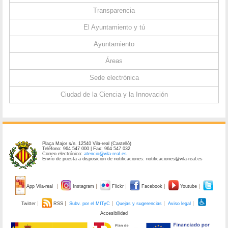
Transparencia
El Ayuntamiento y tú
Ayuntamiento
Áreas
Sede electrónica
Ciudad de la Ciencia y la Innovación
Plaça Major s/n. 12540 Vila-real (Castelló)
Teléfono: 964 547 000 | Fax: 964 547 032
Correo electrónico:
atencio@vila-real.es
Envío de puesta a disposición de notificaciones: notificaciones@vila-real.es
App Vila-real
Instagram
Flickr
Facebook
Youtube
Twitter
RSS
Subv. por el MITyC
Quejas y sugerencias
Aviso legal
Accesibilidad