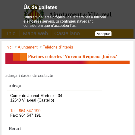
Ús de galletes
Utilitzem galletes pròpies i de tercers per a millorar
els nostres serveis. Si continueu navegant,
considerem que n’accepteu l’ús.
Inici
Mapa web
Castellano
Acceptar
Inici
->
Ajuntament
->
Telèfons d'interés
Piscines cobertes 'Yurema Requena Juárez'
adreça i dades de contacte
Adreça
Carrer de Joanot Martorell, 34
12540 Vila-real (Castelló)
Tel.: 964 547 190
Fax: 964 547 191
Horari