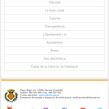
Vila-real
La teua ciutat
Turisme
Transparència
L'Ajuntament i tu
Ajuntament
Àrees
Seu electrònica
Ciutat de la Ciència i la Innovació
Plaça Major s/n. 12540 Vila-real (Castelló)
Telèfon: 964 547 000 | Fax: 964 547 032
Correu electrònic:
atencio@vila-real.es
Enviament de posada a disposició de notificacions: notificaciones@vila-real.es