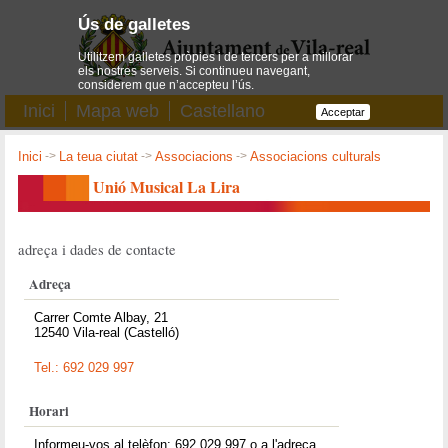
Ús de galletes
Utilitzem galletes pròpies i de tercers per a millorar
els nostres serveis. Si continueu navegant,
considerem que n’accepteu l’ús.
Inici
Mapa web
Castellano
Acceptar
Inici
->
La teua ciutat
->
Associacions
->
Associacions culturals
Unió Musical La Lira
adreça i dades de contacte
Adreça
Carrer Comte Albay, 21
12540 Vila-real (Castelló)
Tel.: 692 029 997
Horari
Informeu-vos al telèfon: 692 029 997 o a l'adreça