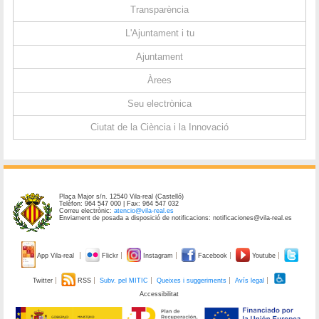
Transparència
L'Ajuntament i tu
Ajuntament
Àrees
Seu electrònica
Ciutat de la Ciència i la Innovació
Plaça Major s/n. 12540 Vila-real (Castelló)
Telèfon: 964 547 000 | Fax: 964 547 032
Correu electrònic:
atencio@vila-real.es
Enviament de posada a disposició de notificacions: notificaciones@vila-real.es
App Vila-real
Flickr
Instagram
Facebook
Youtube
Twitter
RSS
Subv. pel MITIC
Queixes i suggeriments
Avís legal
Accessibilitat