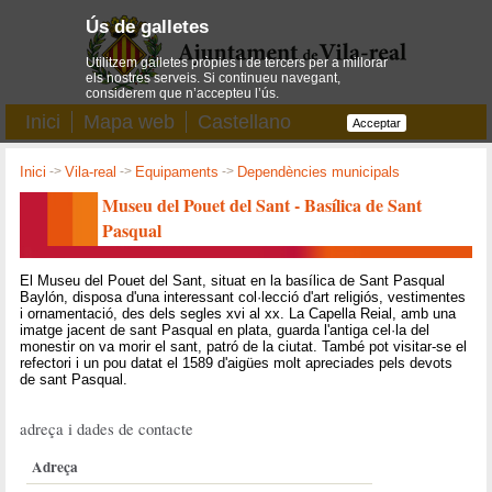
Ús de galletes
Utilitzem galletes pròpies i de tercers per a millorar
els nostres serveis. Si continueu navegant,
considerem que n’accepteu l’ús.
Inici
Mapa web
Castellano
Acceptar
Inici
->
Vila-real
->
Equipaments
->
Dependències municipals
Museu del Pouet del Sant - Basílica de Sant
Pasqual
El Museu del Pouet del Sant, situat en la basílica de Sant Pasqual
Baylón, disposa d'una interessant col·lecció d'art religiós, vestimentes
i ornamentació, des dels segles xvi al xx. La Capella Reial, amb una
imatge jacent de sant Pasqual en plata, guarda l'antiga cel·la del
monestir on va morir el sant, patró de la ciutat. També pot visitar-se el
refectori i un pou datat el 1589 d'aigües molt apreciades pels devots
de sant Pasqual.
adreça i dades de contacte
Adreça