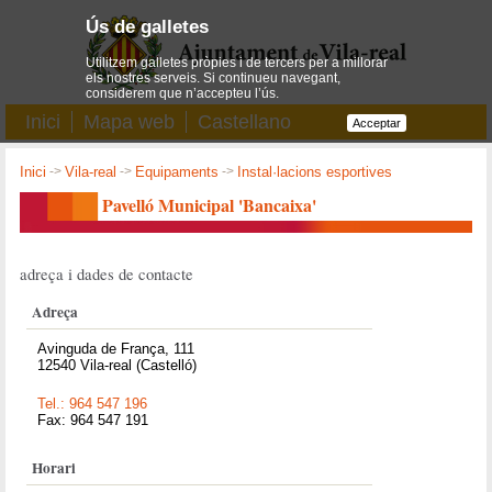
Ús de galletes
Utilitzem galletes pròpies i de tercers per a millorar
els nostres serveis. Si continueu navegant,
considerem que n’accepteu l’ús.
Inici
Mapa web
Castellano
Acceptar
Inici
->
Vila-real
->
Equipaments
->
Instal·lacions esportives
Pavelló Municipal 'Bancaixa'
adreça i dades de contacte
Adreça
Avinguda de França, 111
12540 Vila-real (Castelló)
Tel.: 964 547 196
Fax: 964 547 191
Horari