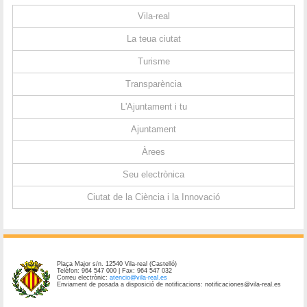
Vila-real
La teua ciutat
Turisme
Transparència
L'Ajuntament i tu
Ajuntament
Àrees
Seu electrònica
Ciutat de la Ciència i la Innovació
Plaça Major s/n. 12540 Vila-real (Castelló)
Telèfon: 964 547 000 | Fax: 964 547 032
Correu electrònic:
atencio@vila-real.es
Enviament de posada a disposició de notificacions: notificaciones@vila-real.es