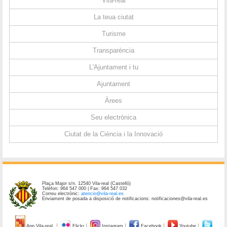
Vila-real
La teua ciutat
Turisme
Transparència
L'Ajuntament i tu
Ajuntament
Àrees
Seu electrònica
Ciutat de la Ciència i la Innovació
Plaça Major s/n. 12540 Vila-real (Castelló)
Telèfon: 964 547 000 | Fax: 964 547 032
Correu electrònic:
atencio@vila-real.es
Enviament de posada a disposició de notificacions: notificaciones@vila-real.es
App Vila-real
Flickr
Instagram
Facebook
Youtube