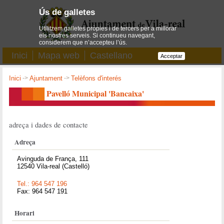
Ús de galletes
Utilitzem galletes pròpies i de tercers per a millorar
els nostres serveis. Si continueu navegant,
considerem que n’accepteu l’ús.
Inici
Mapa web
Castellano
Acceptar
Inici
->
Ajuntament
->
Telèfons d'interés
Pavelló Municipal 'Bancaixa'
adreça i dades de contacte
Adreça
Avinguda de França, 111
12540 Vila-real (Castelló)
Tel.: 964 547 196
Fax: 964 547 191
Horari