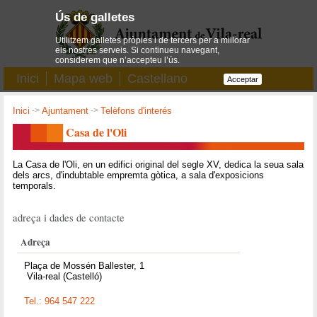
Ús de galletes
Utilitzem galletes pròpies i de tercers per a millorar
els nostres serveis. Si continueu navegant,
considerem que n’accepteu l’ús.
Inici
Mapa web
Castellano
Acceptar
Inici
->
Ajuntament
->
Telèfons d'interés
Casa de l'Oli
La Casa de l'Oli, en un edifici original del segle XV, dedica la seua sala
dels arcs, d'indubtable empremta gòtica, a sala d'exposicions
temporals.
adreça i dades de contacte
Adreça
Plaça de Mossén Ballester, 1
Vila-real (Castelló)
Tel.: 964 547 222