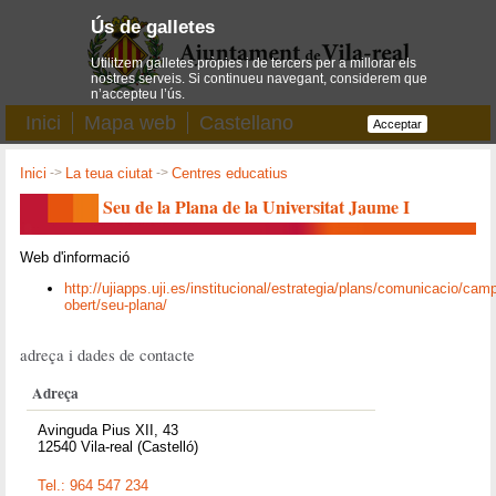
Ús de galletes
Utilitzem galletes pròpies i de tercers per a millorar els
nostres serveis. Si continueu navegant, considerem que
n’accepteu l’ús.
Inici
Mapa web
Castellano
Acceptar
Inici
->
La teua ciutat
->
Centres educatius
Seu de la Plana de la Universitat Jaume I
Web d'informació
http://ujiapps.uji.es/institucional/estrategia/plans/comunicacio/cam
obert/seu-plana/
adreça i dades de contacte
Adreça
Avinguda Pius XII, 43
12540 Vila-real (Castelló)
Tel.: 964 547 234