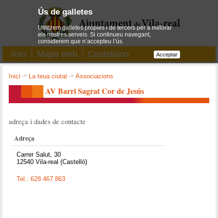
Ús de galletes
Utilitzem galletes pròpies i de tercers per a millorar
els nostres serveis. Si continueu navegant,
considerem que n’accepteu l’ús.
Inici
Mapa web
Castellano
Acceptar
Inici
->
La teua ciutat
->
Associacions
AV Barri Sagrat Cor de Jesús
adreça i dades de contacte
Adreça
Carrer Salut, 30
12540 Vila-real (Castelló)
Tel.: 628 467 863