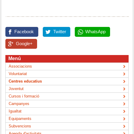
Facebook
Twitter
WhatsApp
Google+
Menú
Associacions
Voluntariat
Centres educatius
Joventut
Cursos i formació
Campanyes
Igualtat
Equipaments
Subvencions
Agenda d'activitats