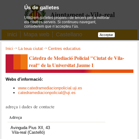
Ús de galletes
Utilitzem galletes pròpies i de tercers per a millorar
els nostres serveis. Si continueu navegant,
considerem que n’accepteu l’ús.
Inici
Mapa web
Castellano
Acceptar
Inici
->
La teua ciutat
->
Centres educatius
Càtedra de Mediació Policial "Ciutat de Vila-
real" de la Universitat Jaume I
Webs d'informació:
www.catedramediacionpolicial.uji.es
catedramediacionpolicial@uji.es
adreça i dades de contacte
Adreça
Avinguda Pius XII, 43
Vila-real (Castelló)