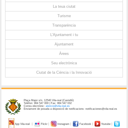
La teua ciutat
Turisme
Transparència
L'Ajuntament i tu
Ajuntament
Àrees
Seu electrònica
Ciutat de la Ciència i la Innovació
Plaça Major s/n. 12540 Vila-real (Castelló)
Telèfon: 964 547 000 | Fax: 964 547 032
Correu electrònic:
atencio@vila-real.es
Enviament de posada a disposició de notificacions: notificaciones@vila-real.es
App Vila-real
Flickr
Instagram
Facebook
Youtube