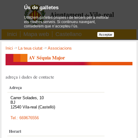
Ús de galletes
Utilitzem galletes pròpies i de tercers per a millorar
els nostres serveis. Si continueu navegant,
considerem que n’accepteu l’ús.
Inici
Mapa web
Castellano
Acceptar
Inici
->
La teua ciutat
->
Associacions
AV Séquia Major
adreça i dades de contacte
Adreça
Carrer Solades, 10
BJ
12540 Vila-real (Castelló)
Tel.: 669676556
Horari